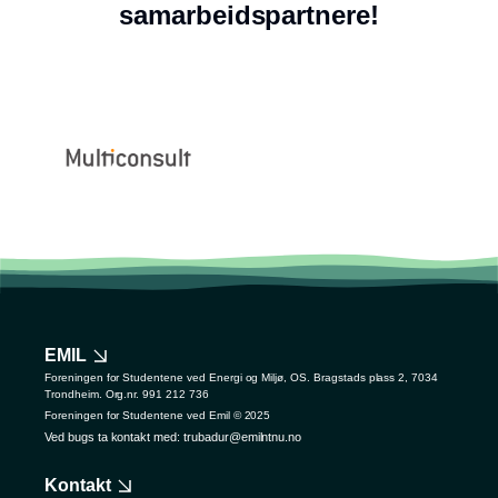
samarbeidspartnere!
EMIL
Foreningen for Studentene ved Energi og Miljø, OS. Bragstads plass 2, 7034
Trondheim. Org.nr. 991 212 736
Foreningen for Studentene ved Emil © 2025
Ved bugs ta kontakt med: trubadur@emilntnu.no
Kontakt